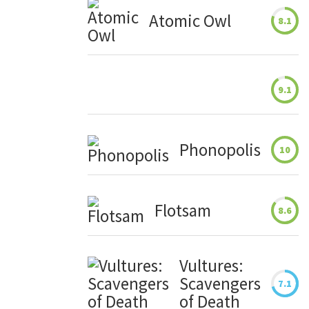
Atomic Owl
8.1
9.1
Phonopolis
10
Flotsam
8.6
Vultures:
Scavengers
7.1
of Death