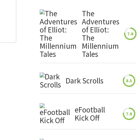
The
Adventures
of Elliot:
7.8
The
Millennium
Tales
Dark Scrolls
8.5
eFootball
7.8
Kick Off