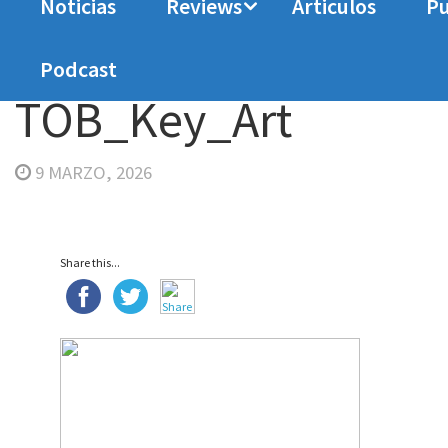
Noticias
Reviews
Articulos
Pu
Home
Analisis
Tales of Berseria Remastered. 
Podcast
TOB_Key_Art
9 MARZO, 2026
Share this...