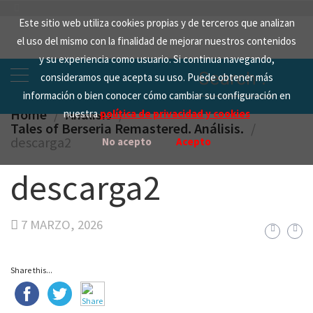
Skip
Este sitio web utiliza cookies propias y de terceros que analizan
to
el uso del mismo con la finalidad de mejorar nuestros contenidos
content
y su experiencia como usuario. Si continua navegando,
Search
consideramos que acepta su uso. Puede obtener más
for:
información o bien conocer cómo cambiar su configuración en
Home
Analisis
nuestra
política de privacidad y cookies
Tales of Berseria Remastered. Análisis.
descarga2
No acepto
Acepto
descarga2
7 MARZO, 2026
Share this...