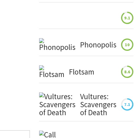
9.1
Phonopolis
10
Flotsam
8.6
Vultures:
Scavengers
7.1
of Death