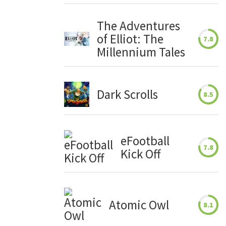
The Adventures
of Elliot: The
7.8
Millennium Tales
Dark Scrolls
8.5
eFootball
7.8
Kick Off
Atomic Owl
8.1