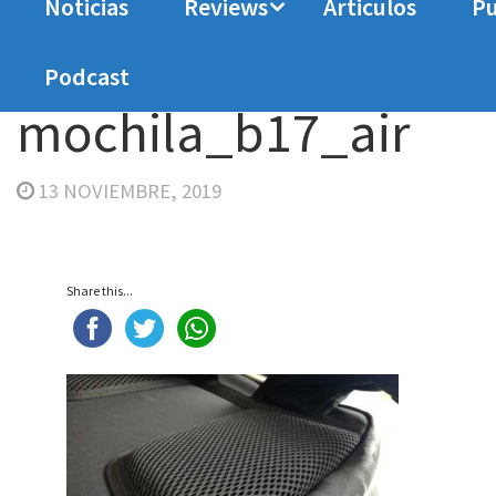
Noticias
Reviews
Articulos
Pu
Home
Analisis
Review mochila gamer Thund
Podcast
mochila_b17_air
13 NOVIEMBRE, 2019
Share this...