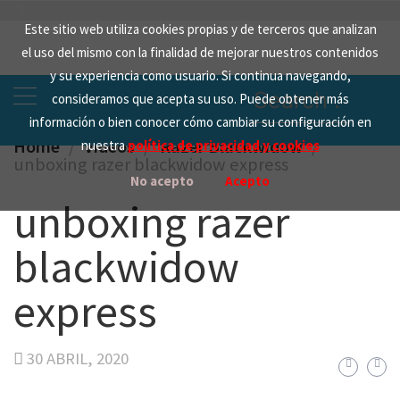
Skip
Este sitio web utiliza cookies propias y de terceros que analizan
to
el uso del mismo con la finalidad de mejorar nuestros contenidos
content
y su experiencia como usuario. Si continua navegando,
Search
consideramos que acepta su uso. Puede obtener más
for:
información o bien conocer cómo cambiar su configuración en
Home
Videos
Razer Blackwidow
nuestra
política de privacidad y cookies
unboxing razer blackwidow express
No acepto
Acepto
unboxing razer
blackwidow
express
30 ABRIL, 2020