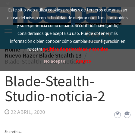
Skip
Este sitio web utiliza cookies propias y de terceros que analizan
to
el uso del mismo con la finalidad de mejorar nuestros contenidos
content
y su experiencia como usuario. Si continua navegando,
Search
consideramos que acepta su uso. Puede obtener más
for:
información o bien conocer cómo cambiar su configuración en
Home
Noticias
nuestra
política de privacidad y cookies
Nuevo Razer Blade Stealth 13
Blade-Stealth-Studio-noticia-2
No acepto
Acepto
Blade-Stealth-
Studio-noticia-2
22 ABRIL, 2020
Share this...