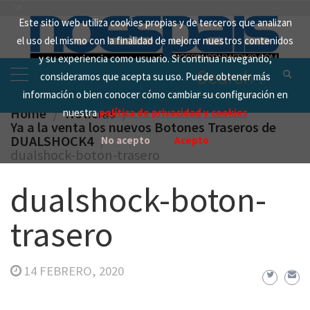
Skip
Este sitio web utiliza cookies propias y de terceros que analizan
to
el uso del mismo con la finalidad de mejorar nuestros contenidos
content
y su experiencia como usuario. Si continua navegando,
Search
consideramos que acepta su uso. Puede obtener más
for:
información o bien conocer cómo cambiar su configuración en
Home
Noticias
nuestra
política de privacidad y cookies
Ya a la venta los nuevos Botones Traseros de
DUALSHOCK4
No acepto
Acepto
dualshock-boton-trasero
dualshock-boton-
trasero
14 FEBRERO, 2020