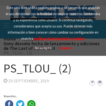
Skip
Este sitio web utiliza cookies propias y de terceros que analizan
to
el uso del mismo con la finalidad de mejorar nuestros contenidos
content
y su experiencia como usuario. Si continua navegando,
Search
consideramos que acepta su uso. Puede obtener más
for:
información o bien conocer cómo cambiar su configuración en
Home
Noticias
nuestra
política de privacidad y cookies
Sony desvela fecha de lanzamiento y ediciones
de The Last of Us Parte II
No acepto
Acepto
PS_TLOU_ (2)
PS_TLOU_ (2)
25 SEPTIEMBRE, 2019
Share this...