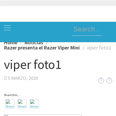
Skip
to
content
Search
for:
Home
Noticias
Razer presenta el Razer Viper Mini
viper foto1
viper foto1
5 MARZO, 2020
Share this...