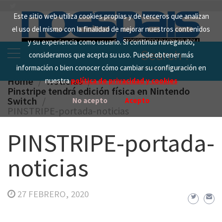
Skip
Este sitio web utiliza cookies propias y de terceros que analizan
to
el uso del mismo con la finalidad de mejorar nuestros contenidos
content
y su experiencia como usuario. Si continua navegando,
Search
consideramos que acepta su uso. Puede obtener más
for:
información o bien conocer cómo cambiar su configuración en
Home
Noticias
nuestra
política de privacidad y cookies
Pinstripe tendrá edición física en Nintendo
Switch
No acepto
Acepto
PINSTRIPE-portada-noticias
PINSTRIPE-portada-
noticias
27 FEBRERO, 2020