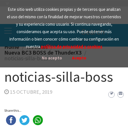
Skip
Este sitio web utiliza cookies propias y de terceros que analizan
to
el uso del mismo con la finalidad de mejorar nuestros contenidos
content
y su experiencia como usuario. Si continua navegando,
Search
consideramos que acepta su uso. Puede obtener más
for:
información o bien conocer cómo cambiar su configuración en
Home
Noticias
nuestra
política de privacidad y cookies
Nueva BC3 BOSS de ThunderX3
noticias-silla-boss
No acepto
Acepto
noticias-silla-boss
15 OCTUBRE, 2019
Share this...