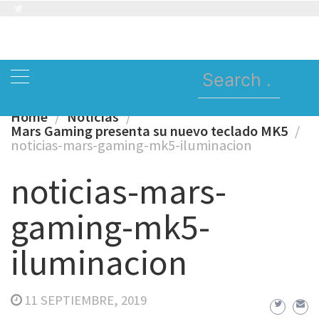
Skip
to
content
Search
for:
Home
Noticias
Mars Gaming presenta su nuevo teclado MK5
noticias-mars-gaming-mk5-iluminacion
noticias-mars-
gaming-mk5-
iluminacion
11 SEPTIEMBRE, 2019