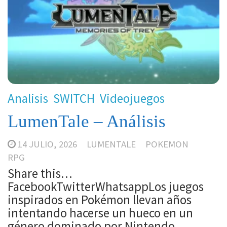
Analisis
SWITCH
Videojuegos
LumenTale – Análisis
14 JULIO, 2026
LUMENTALE
POKEMON
RPG
Share this…
FacebookTwitterWhatsappLos juegos
inspirados en Pokémon llevan años
intentando hacerse un hueco en un
género dominado por Nintendo.