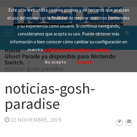
Skip
Este sitio web utiliza cookies propias y de terceros que analizan
to
el uso del mismo con la finalidad de mejorar nuestros contenidos
content
y su experiencia como usuario. Si continua navegando,
Search
consideramos que acepta su uso. Puede obtener más
for:
información o bien conocer cómo cambiar su configuración en
Home
Noticias
nuestra
política de privacidad y cookies
Ghost Parade ya disponible para Nintendo
Switch.
No acepto
Acepto
noticias-gosh-paradise
noticias-gosh-
paradise
22 NOVIEMBRE, 2019