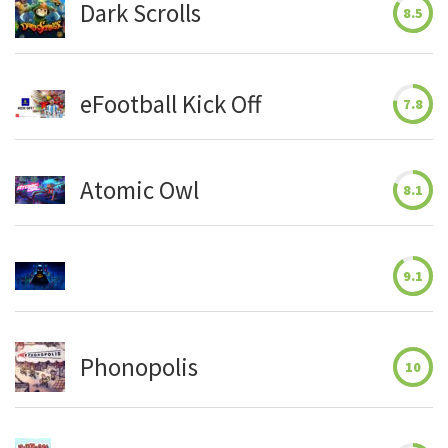
Dark Scrolls
8.5
eFootball Kick Off
7.8
Atomic Owl
8.1
9.1
Phonopolis
10