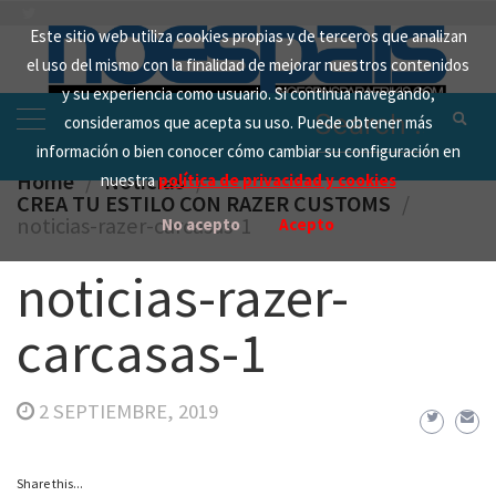
Skip
Este sitio web utiliza cookies propias y de terceros que analizan
to
el uso del mismo con la finalidad de mejorar nuestros contenidos
content
y su experiencia como usuario. Si continua navegando,
Search
consideramos que acepta su uso. Puede obtener más
for:
información o bien conocer cómo cambiar su configuración en
Home
Noticias
nuestra
política de privacidad y cookies
CREA TU ESTILO CON RAZER CUSTOMS
noticias-razer-carcasas-1
No acepto
Acepto
noticias-razer-
carcasas-1
2 SEPTIEMBRE, 2019
Share this...