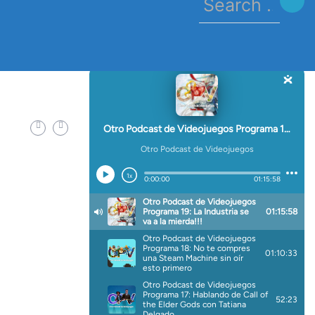
for:
URE_EDITIO