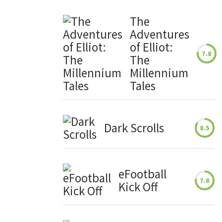
The
Adventures
of Elliot:
7.8
The
Millennium
Tales
Dark Scrolls
8.5
eFootball
7.8
Kick Off