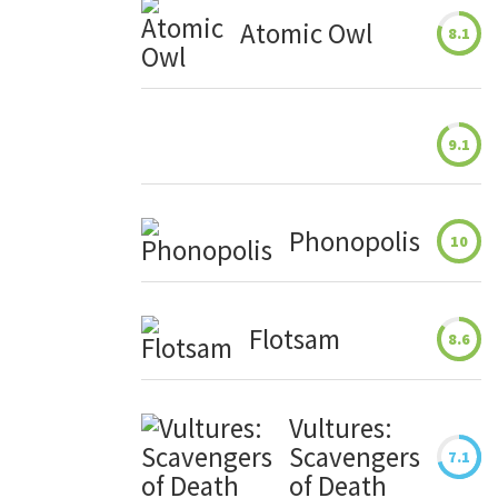
Atomic Owl
8.1
9.1
Phonopolis
10
Flotsam
8.6
Vultures:
Scavengers
7.1
of Death