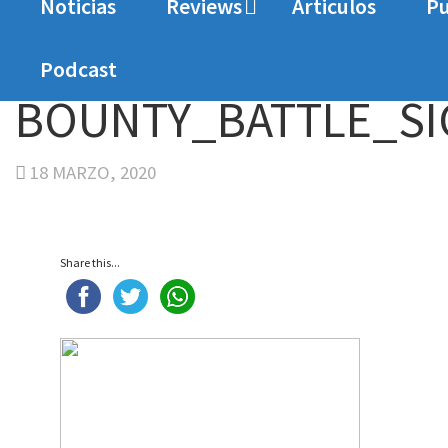
Noticias
Reviews
Articulos
Pu
Home
Noticias
Bounty Battle llegará al cat
Podcast
BOUNTY_BATTLE_SI
18 MARZO, 2020
Share this...