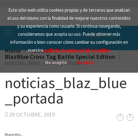
Skip
Este sitio web utiliza cookies propias y de terceros que analizan
to
el uso del mismo con la finalidad de mejorar nuestros contenidos
content
y su experiencia como usuario. Si continua navegando,
Search
consideramos que acepta su uso. Puede obtener más
for:
información o bien conocer cómo cambiar su configuración en
Home
Noticias
nuestra
política de privacidad y cookies
BlazBlue Cross Tag Battle Special Edition
noticias_blaz_blue_portada
No acepto
Acepto
noticias_blaz_blue
_portada
29 OCTUBRE, 2019
Share this...