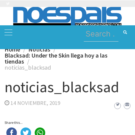
Skip
to
content
Search
for:
Home
Noticias
Blacksad: Under the Skin llega hoy a las
tiendas
noticias_blacksad
noticias_blacksad
14 NOVIEMBRE, 2019
Share this...