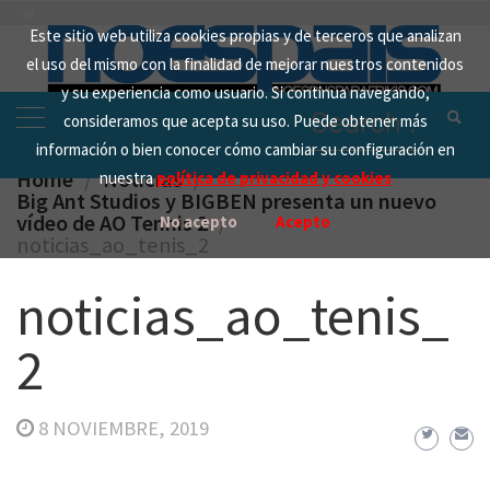
Skip
Este sitio web utiliza cookies propias y de terceros que analizan
to
el uso del mismo con la finalidad de mejorar nuestros contenidos
content
y su experiencia como usuario. Si continua navegando,
Search
consideramos que acepta su uso. Puede obtener más
for:
información o bien conocer cómo cambiar su configuración en
Home
Noticias
nuestra
política de privacidad y cookies
Big Ant Studios y BIGBEN presenta un nuevo
vídeo de AO Tennis 2
No acepto
Acepto
noticias_ao_tenis_2
noticias_ao_tenis_
2
8 NOVIEMBRE, 2019