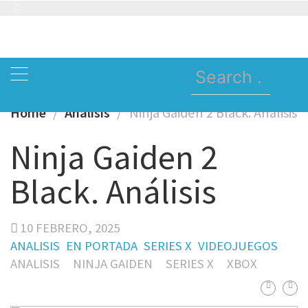
Skip
to
content
Search
for:
Home
Analisis
Ninja Gaiden 2 Black. Análisis
Ninja Gaiden 2
Black. Análisis
10 FEBRERO, 2025
ANALISIS
EN PORTADA
SERIES X
VIDEOJUEGOS
ANALISIS
NINJA GAIDEN
SERIES X
XBOX