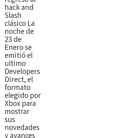
hack and
Slash
clásico La
noche de
23 de
Enero se
emitió el
ultimo
Developers
Direct, el
formato
elegido por
Xbox para
mostrar
sus
novedades
y avances