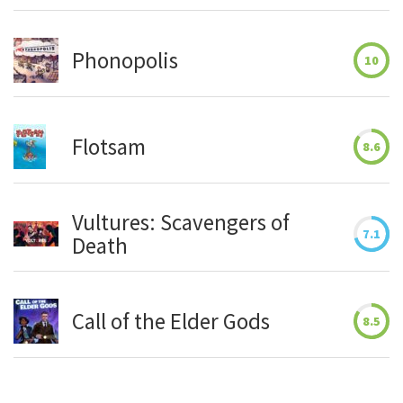
Phonopolis
10
Flotsam
8.6
Vultures: Scavengers of
7.1
Death
Call of the Elder Gods
8.5