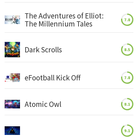
The Adventures of Elliot:
7.8
The Millennium Tales
Dark Scrolls
8.5
eFootball Kick Off
7.8
Atomic Owl
8.1
9.1