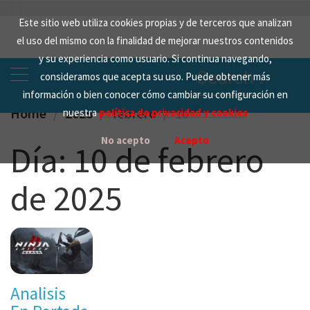
Skip
Este sitio web utiliza cookies propias y de terceros que analizan
to
el uso del mismo con la finalidad de mejorar nuestros contenidos
content
y su experiencia como usuario. Si continua navegando,
Search
consideramos que acepta su uso. Puede obtener más
for:
información o bien conocer cómo cambiar su configuración en
Home
2025
febrero
10
nuestra
política de privacidad y cookies
No acepto
Acepto
Día:
10 de febrero
de 2025
Analisis