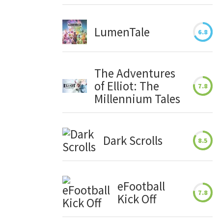
LumenTale
6.8
The Adventures
of Elliot: The
7.8
Millennium Tales
Dark Scrolls
8.5
eFootball
7.8
Kick Off