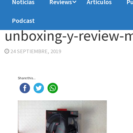
Noticias
Reviews
Articulos
Pu
Home
Analisis
MHX Pro 7.1. Auriculares de c
Podcast
unboxing-y-review-
24 SEPTIEMBRE, 2019
Share this...