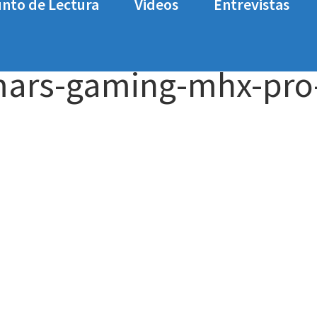
nto de Lectura
Videos
Entrevistas
ine por menos de 30€
unboxing-y-review-mars-gam
mars-gaming-mhx-pro