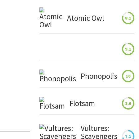
Atomic Owl
8.1
9.1
Phonopolis
10
Flotsam
8.6
Vultures:
Scavengers
7.1