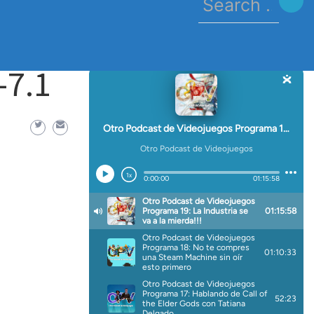
for:
ing-mhx-pro-7.1
-7.1