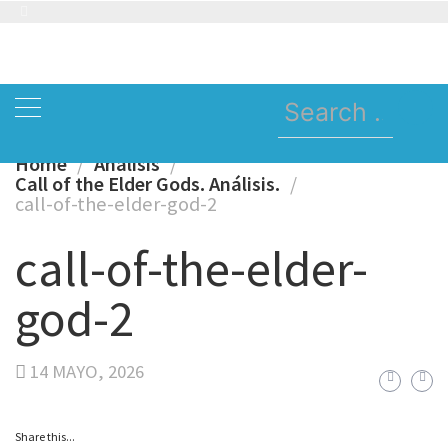
Skip
to
content
Search
for:
Home
Analisis
Call of the Elder Gods. Análisis.
call-of-the-elder-god-2
call-of-the-elder-
god-2
14 MAYO, 2026
Share this...