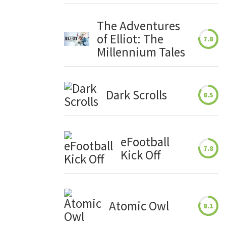
The Adventures
of Elliot: The
7.8
Millennium Tales
Dark Scrolls
8.5
eFootball
7.8
Kick Off
Atomic Owl
8.1