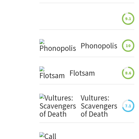
9.1
Phonopolis
10
Flotsam
8.6
Vultures:
Scavengers
7.1
of Death