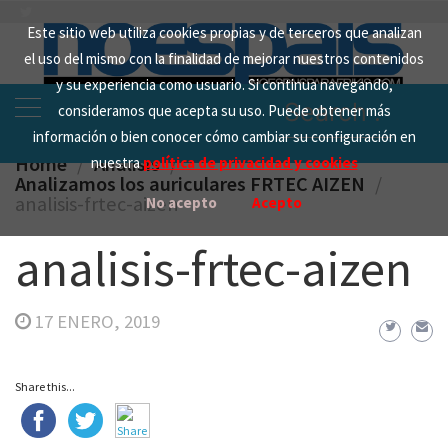
Skip
Este sitio web utiliza cookies propias y de terceros que analizan
to
el uso del mismo con la finalidad de mejorar nuestros contenidos
content
y su experiencia como usuario. Si continua navegando,
Search
consideramos que acepta su uso. Puede obtener más
for:
información o bien conocer cómo cambiar su configuración en
Home
Analisis
nuestra
política de privacidad y cookies
Analizamos los auriculares FRTEC AIZEN
analisis-frtec-aizen
No acepto
Acepto
analisis-frtec-aizen
17 ENERO, 2019
Share this...