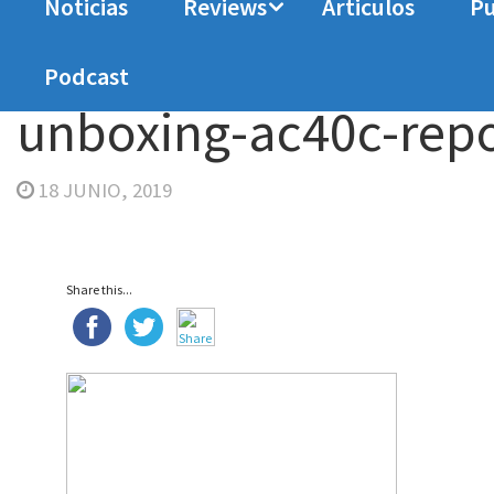
Noticias
Reviews
Articulos
Pu
Home
Analisis
Analizamos la silla AC40C Air 
Podcast
unboxing-ac40c-rep
18 JUNIO, 2019
Share this...