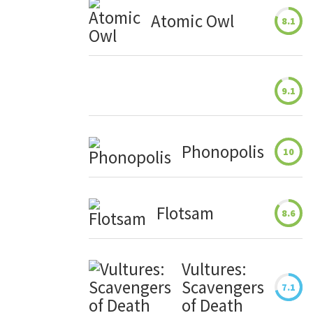
Atomic Owl
8.1
9.1
Phonopolis
10
Flotsam
8.6
Vultures:
Scavengers
7.1
of Death