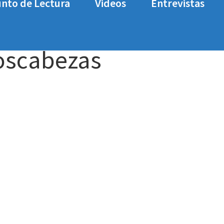
nto de Lectura
Videos
Entrevistas
de AeroCool
unboxing-ac40c-reposcabezas
oscabezas