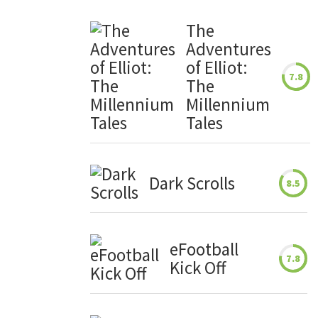
The
Adventures
of Elliot:
7.8
The
Millennium
Tales
Dark Scrolls
8.5
eFootball
7.8
Kick Off