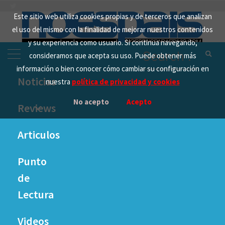
Skip
Este sitio web utiliza cookies propias y de terceros que analizan
to
el uso del mismo con la finalidad de mejorar nuestros contenidos
content
y su experiencia como usuario. Si continua navegando,
Search
consideramos que acepta su uso. Puede obtener más
for:
información o bien conocer cómo cambiar su configuración en
Noticias
Home
Analisis
Análisis Indivisible
nuestra
política de privacidad y cookies
analisis_Indivisible_para_Xbox_One_notas
No acepto
Acepto
Reviews
analisis_Indivisible
Articulos
Videojuegos
_para_Xbox_One_n
Punto
otas
Hardware
PS5
de
Lectura
Comics
PS4
28 OCTUBRE, 2019
Videos