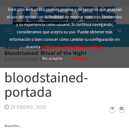
Skip
Este sitio web utiliza cookies propias y de terceros que analizan
to
el uso del mismo con la finalidad de mejorar nuestros contenidos
content
y su experiencia como usuario. Si continua navegando,
Search
consideramos que acepta su uso. Puede obtener más
for:
información o bien conocer cómo cambiar su configuración en
Home
Analisis
nuestra
política de privacidad y cookies
Bloodstained: Ritual of the Night
bloodstained-portada
No acepto
Acepto
bloodstained-
portada
29 ENERO, 2020
Share this...