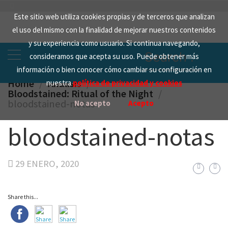
Skip
Este sitio web utiliza cookies propias y de terceros que analizan
to
el uso del mismo con la finalidad de mejorar nuestros contenidos
content
y su experiencia como usuario. Si continua navegando,
Search
consideramos que acepta su uso. Puede obtener más
for:
información o bien conocer cómo cambiar su configuración en
Home
Analisis
nuestra
política de privacidad y cookies
Bloodstained: Ritual of the Night
bloodstained-notas
No acepto
Acepto
bloodstained-notas
29 ENERO, 2020
Share this...