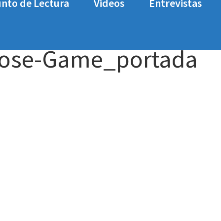
nto de Lectura
Videos
Entrevistas
analisis_Untitled-Goose-Game_portada
Goose-Game_portada