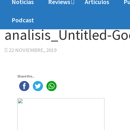
Noticias
Reviews
Articulos
Pu
Home
Analisis
Análisis Untitled Goose Game
Podcast
analisis_Untitled-
22 NOVIEMBRE, 2019
Share this...