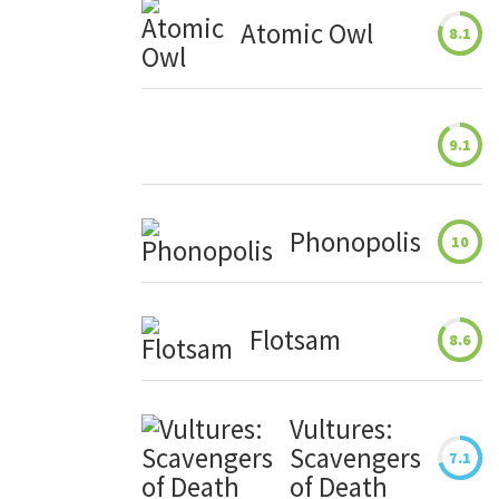
Atomic Owl
8.1
9.1
Phonopolis
10
Flotsam
8.6
Vultures:
Scavengers
7.1
of Death