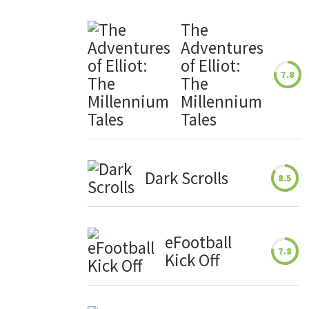
The
Adventures
of Elliot:
7.8
The
Millennium
Tales
Dark Scrolls
8.5
eFootball
7.8
Kick Off