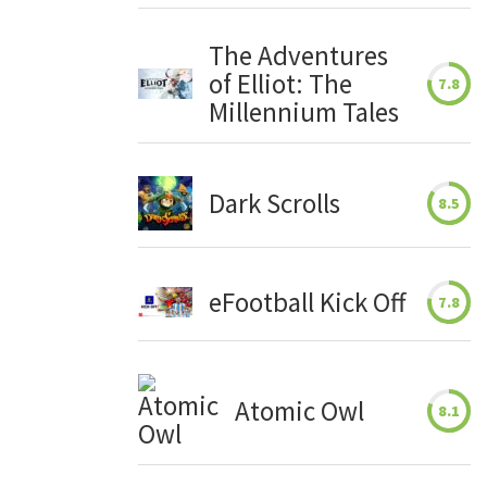
The Adventures
of Elliot: The
7.8
Millennium Tales
Dark Scrolls
8.5
eFootball Kick Off
7.8
Atomic Owl
8.1