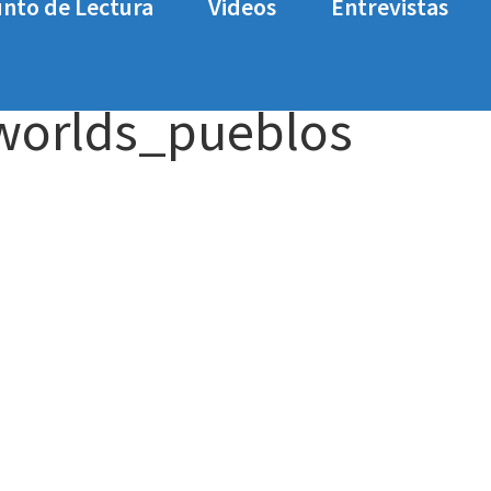
nto de Lectura
Videos
Entrevistas
nalisis_the_outer_worlds_pueblos
_worlds_pueblos