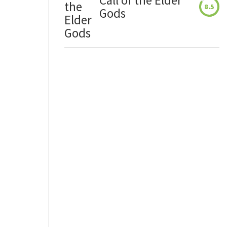
Call of the Elder
8.5
Gods