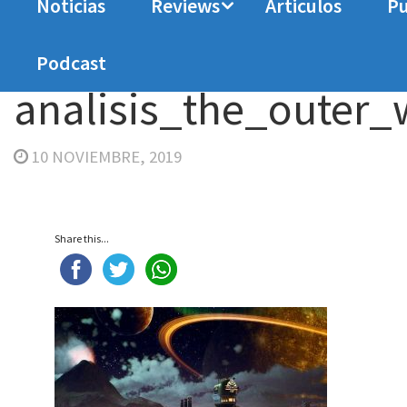
Noticias
Reviews
Articulos
Pu
Home
Analisis
Análisis The Outer Worlds
a
Podcast
analisis_the_outer
10 NOVIEMBRE, 2019
Share this...