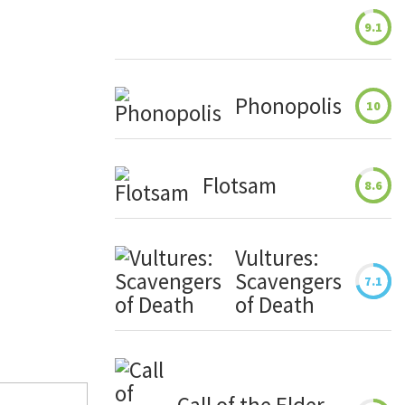
9.1
Phonopolis
10
Flotsam
8.6
Vultures:
Scavengers
7.1
of Death