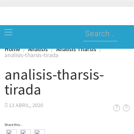
Skip
to
content
Search
for:
Home
Analisis
Análisis Tharsis
analisis-tharsis-tirada
analisis-tharsis-
tirada
13 ABRIL, 2020
Share this...