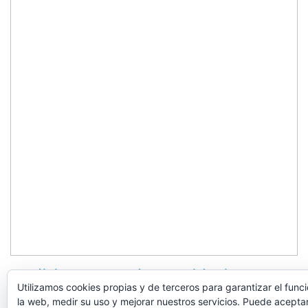
Analisis
En Portada
PC
Videojuegos
Utilizamos cookies propias y de terceros para garantizar el fun
Colossus: Eternal Blight.
la web, medir su uso y mejorar nuestros servicios. Puede aceptar