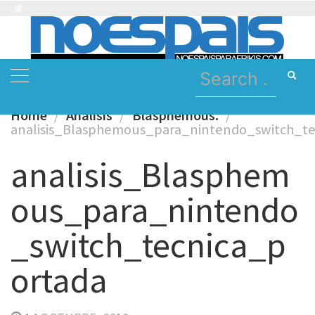
Skip
to
content
Search
for:
Home
Analisis
Blasphemous.
analisis_Blasphemous_para_nintendo_switch_te
analisis_Blasphem
ous_para_nintendo
_switch_tecnica_p
ortada