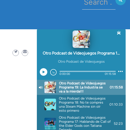
for:
-portada