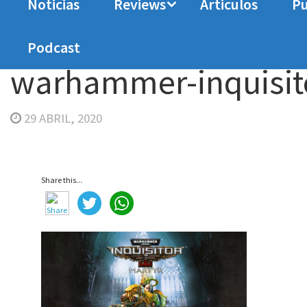
Noticias
Reviews
Articulos
Pu
Home
Analisis
Warhammer 40.000 Inquisitor 
Podcast
warhammer-inquisit
29 ABRIL, 2020
Share this...