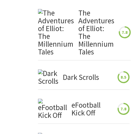
The
Adventures
of Elliot:
7.8
The
Millennium
Tales
Dark Scrolls
8.5
eFootball
7.8
Kick Off