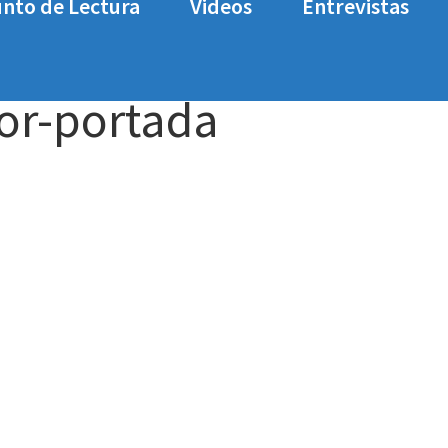
nto de Lectura
Videos
Entrevistas
Martyr. Ahora toca en PS4
warhammer-inquisitor
or-portada