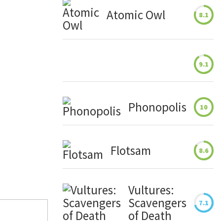
Atomic Owl
8.1
9.1
Phonopolis
10
Flotsam
8.6
Vultures:
Scavengers
7.1
of Death