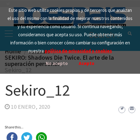
Skip
Este sitio web utiliza cookies propias y de terceros que analizan
to
el uso del mismo con la finalidad de mejorar nuestros contenidos
content
y su experiencia como usuario. Si continua navegando,
Search
consideramos que acepta su uso. Puede obtener más
for:
información o bien conocer cómo cambiar su configuración en
Home
Analisis
nuestra
política de privacidad y cookies
SEKIRO: Shadows Die Twice. El arte de la
superación personal
No acepto
Acepto
Sekiro_12
Sekiro_12
10 ENERO, 2020
Share this...