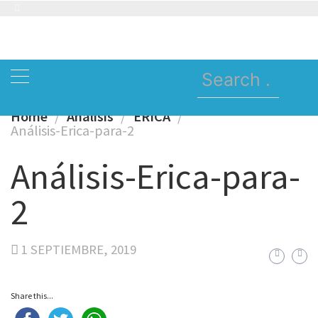
Skip
to
content
Search
for:
Home
Analisis
ERICA
Análisis-Erica-para-2
Análisis-Erica-para-
2
1 SEPTIEMBRE, 2019
Share this...