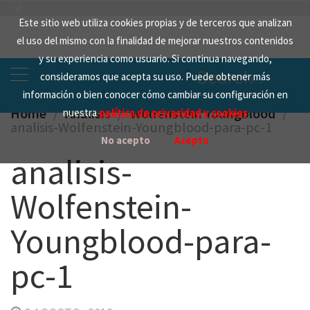
Skip
Este sitio web utiliza cookies propias y de terceros que analizan
to
el uso del mismo con la finalidad de mejorar nuestros contenidos
content
y su experiencia como usuario. Si continua navegando,
Search
consideramos que acepta su uso. Puede obtener más
for:
información o bien conocer cómo cambiar su configuración en
Home
Analisis
Wolfenstein Youngblood
nuestra
política de privacidad y cookies
analisis-Wolfenstein-Youngblood-para-pc-1
No acepto
Acepto
analisis-
Wolfenstein-
Youngblood-para-
pc-1