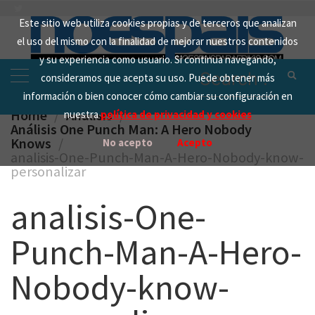
Skip
Este sitio web utiliza cookies propias y de terceros que analizan
to
el uso del mismo con la finalidad de mejorar nuestros contenidos
content
y su experiencia como usuario. Si continua navegando,
Search
consideramos que acepta su uso. Puede obtener más
for:
información o bien conocer cómo cambiar su configuración en
Home
Analisis
nuestra
política de privacidad y cookies
Análisis One Punch Man: A Hero Nobody
Knows
No acepto
Acepto
analisis-One-Punch-Man-A-Hero-Nobody-know-
personalizar
analisis-One-
Punch-Man-A-Hero-
Nobody-know-