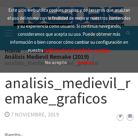
Skip
Este sitio web utiliza cookies propias y de terceros que analizan
to
el uso del mismo con la finalidad de mejorar nuestros contenidos
content
y su experiencia como usuario. Si continua navegando,
Search
consideramos que acepta su uso. Puede obtener más
for:
información o bien conocer cómo cambiar su configuración en
Home
Analisis
nuestra
política de privacidad y cookies
Análisis Medievil Remake (2019)
analisis_medievil_remake_graficos
No acepto
Acepto
analisis_medievil_r
emake_graficos
7 NOVIEMBRE, 2019
Share this...