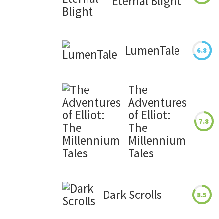
Eternal Blight
LumenTale
6.8
The
Adventures
of Elliot:
7.8
The
Millennium
Tales
Dark Scrolls
8.5