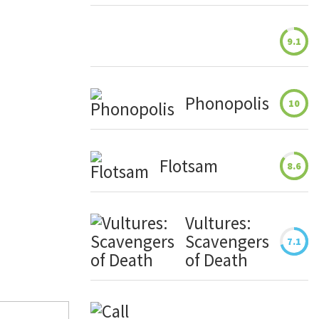
9.1
Phonopolis
10
Flotsam
8.6
Vultures:
Scavengers
7.1
of Death