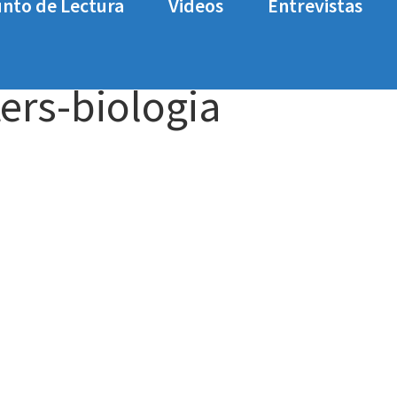
nto de Lectura
Videos
Entrevistas
lisis-in-other-waters-biologia
ters-biologia