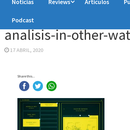
Noticias
Reviews
Articulos
Pu
Home
Analisis
Análisis In Other Waters
ana
Podcast
analisis-in-other-wa
17 ABRIL, 2020
Share this...