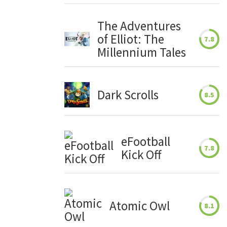
The Adventures
of Elliot: The
7.8
Millennium Tales
Dark Scrolls
8.5
eFootball
7.8
Kick Off
Atomic Owl
8.1