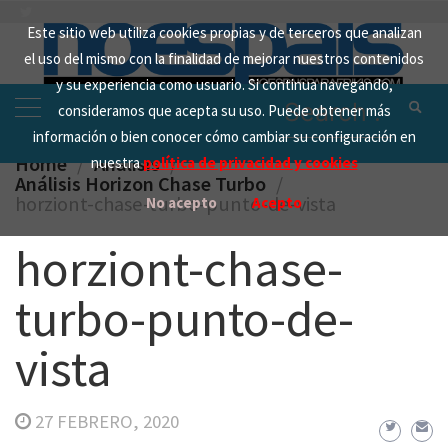
Skip
Este sitio web utiliza cookies propias y de terceros que analizan
to
el uso del mismo con la finalidad de mejorar nuestros contenidos
content
y su experiencia como usuario. Si continua navegando,
Search
consideramos que acepta su uso. Puede obtener más
for:
información o bien conocer cómo cambiar su configuración en
Home
Analisis
nuestra
política de privacidad y cookies
Análisis Horizon Chase Turbo
horziont-chase-turbo-punto-de-vista
No acepto
Acepto
horziont-chase-
turbo-punto-de-
vista
27 FEBRERO, 2020