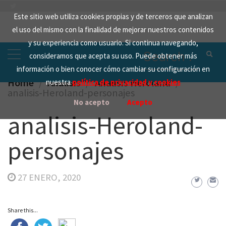
Skip
Este sitio web utiliza cookies propias y de terceros que analizan
to
el uso del mismo con la finalidad de mejorar nuestros contenidos
content
y su experiencia como usuario. Si continua navegando,
Search
consideramos que acepta su uso. Puede obtener más
for:
información o bien conocer cómo cambiar su configuración en
Home
Analisis
Analisis Heroland
nuestra
política de privacidad y cookies
analisis-Heroland-personajes
No acepto
Acepto
analisis-Heroland-
personajes
27 ENERO, 2020
Share this...