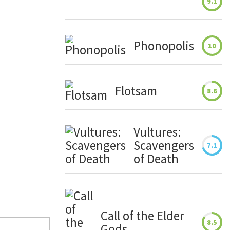
9.1
Phonopolis
10
Flotsam
8.6
Vultures:
Scavengers
7.1
of Death
Call of the Elder
8.5
Gods