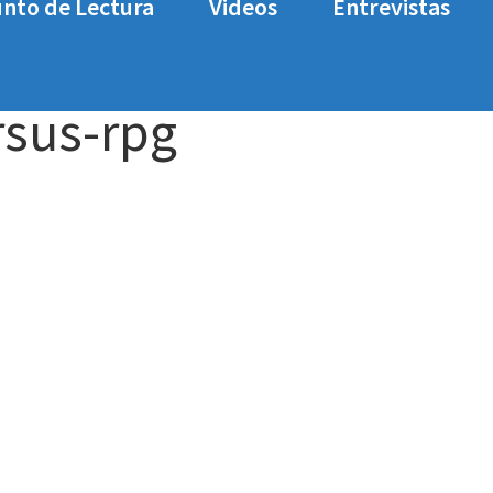
nto de Lectura
Videos
Entrevistas
rsus
granblue-fantasy-versus-rpg
rsus-rpg