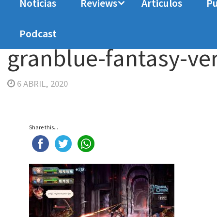
Noticias
Reviews
Articulos
Pu
Home
Analisis
Análisis Granblue Fantasy: Ve
Podcast
granblue-fantasy-ve
6 ABRIL, 2020
Share this...