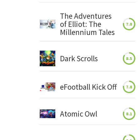
The Adventures
of Elliot: The
7.8
Millennium Tales
Dark Scrolls
8.5
eFootball Kick Off
7.8
Atomic Owl
8.1