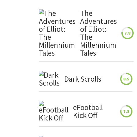
The
Adventures
of Elliot:
7.8
The
Millennium
Tales
Dark Scrolls
8.5
eFootball
7.8
Kick Off