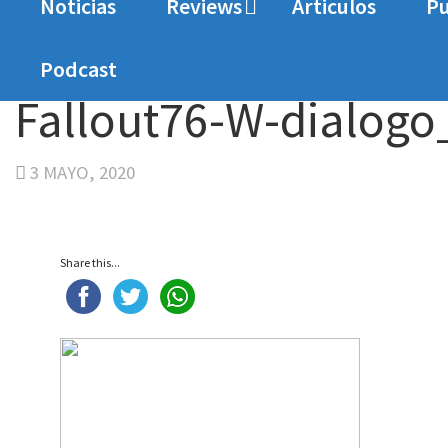
Noticias
Reviews
Articulos
Pu
Home
Analisis
Análisis Fallout 76: Wasteland
Podcast
Fallout76-W-dialogo_
3 MAYO, 2020
Share this...