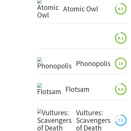
Atomic Owl
8.1
9.1
Phonopolis
10
Flotsam
8.6
Vultures:
Scavengers
7.1
of Death