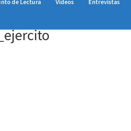
nto de Lectura
Videos
Entrevistas
ers
Fallout76-W-dialogo_ejercito
ejercito