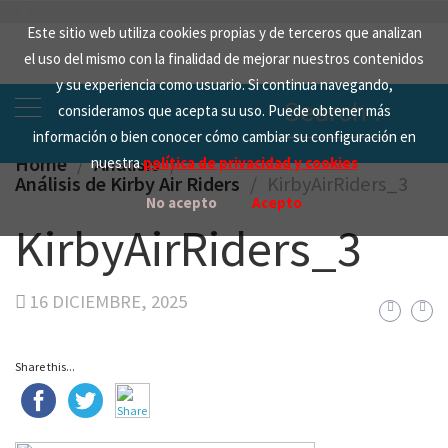
Skip
Este sitio web utiliza cookies propias y de terceros que analizan
to
el uso del mismo con la finalidad de mejorar nuestros contenidos
content
y su experiencia como usuario. Si continua navegando,
Search
consideramos que acepta su uso. Puede obtener más
for:
información o bien conocer cómo cambiar su configuración en
Home
Analisis
nuestra
política de privacidad y cookies
Análisis de Kirby Air Riders
KirbyAirRiders_3
No acepto
Acepto
KirbyAirRiders_3
16 DICIEMBRE, 2025
Share this...