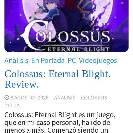
Analisis
En Portada
PC
Videojuegos
Colossus: Eternal Blight.
Review.
8 AGOSTO, 2026
ANALISIS
COLOSSUS
ZELDA
Colossus: Eternal Blight es un juego,
que en mi caso personal, ha ido de
menos a más. Comenzó siendo un