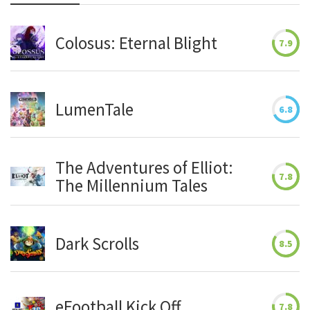
Colosus: Eternal Blight
7.9
LumenTale
6.8
The Adventures of Elliot:
7.8
The Millennium Tales
Dark Scrolls
8.5
eFootball Kick Off
7.8