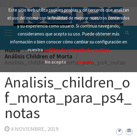
Skip
Este sitio web utiliza cookies propias y de terceros que analizan
to
el uso del mismo con la finalidad de mejorar nuestros contenidos
content
y su experiencia como usuario. Si continua navegando,
Search
consideramos que acepta su uso. Puede obtener más
for:
información o bien conocer cómo cambiar su configuración en
Home
Analisis
nuestra
política de privacidad y cookies
Análisis Children of Morta
Analisis_children_of_morta_para_ps4_notas
No acepto
Acepto
Analisis_children_o
f_morta_para_ps4_
notas
4 NOVIEMBRE, 2019