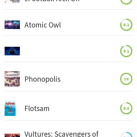
Atomic Owl
8.1
9.1
Phonopolis
10
Flotsam
8.6
Vultures: Scavengers of