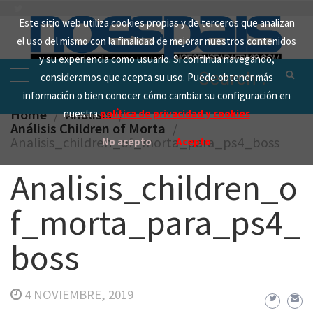
Skip
Este sitio web utiliza cookies propias y de terceros que analizan
to
el uso del mismo con la finalidad de mejorar nuestros contenidos
content
y su experiencia como usuario. Si continua navegando,
Search
consideramos que acepta su uso. Puede obtener más
for:
información o bien conocer cómo cambiar su configuración en
Home
Analisis
nuestra
política de privacidad y cookies
Análisis Children of Morta
Analisis_children_of_morta_para_ps4_boss
No acepto
Acepto
Analisis_children_o
f_morta_para_ps4_
boss
4 NOVIEMBRE, 2019