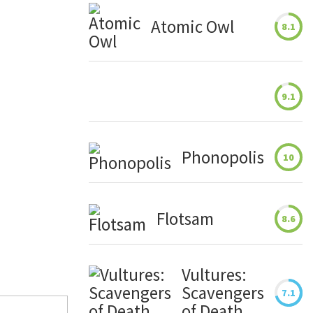
Atomic Owl
8.1
9.1
Phonopolis
10
Flotsam
8.6
Vultures:
Scavengers
7.1
of Death