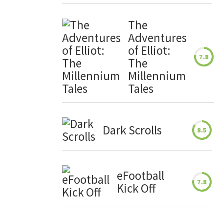
The
Adventures
of Elliot:
7.8
The
Millennium
Tales
Dark Scrolls
8.5
eFootball
7.8
Kick Off