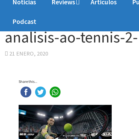
Noticias
Reviews
Articulos
Pu
Home
Analisis
Análisis AO Tennis 2
analisi
Podcast
analisis-ao-tennis-2
21 ENERO, 2020
Share this...