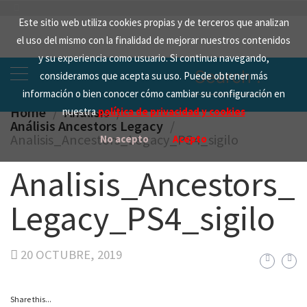
Skip
Este sitio web utiliza cookies propias y de terceros que analizan
to
el uso del mismo con la finalidad de mejorar nuestros contenidos
content
y su experiencia como usuario. Si continua navegando,
Search
consideramos que acepta su uso. Puede obtener más
for:
información o bien conocer cómo cambiar su configuración en
Home
Analisis
nuestra
política de privacidad y cookies
Análisis Ancestors Legacy
Analisis_Ancestors_Legacy_PS4_sigilo
No acepto
Acepto
Analisis_Ancestors_
Legacy_PS4_sigilo
20 OCTUBRE, 2019
Share this...