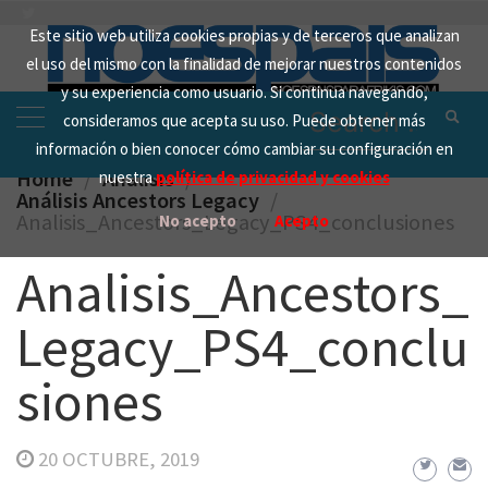
Skip
Este sitio web utiliza cookies propias y de terceros que analizan
to
el uso del mismo con la finalidad de mejorar nuestros contenidos
content
y su experiencia como usuario. Si continua navegando,
Search
consideramos que acepta su uso. Puede obtener más
for:
información o bien conocer cómo cambiar su configuración en
Home
Analisis
nuestra
política de privacidad y cookies
Análisis Ancestors Legacy
Analisis_Ancestors_Legacy_PS4_conclusiones
No acepto
Acepto
Analisis_Ancestors_
Legacy_PS4_conclu
siones
20 OCTUBRE, 2019