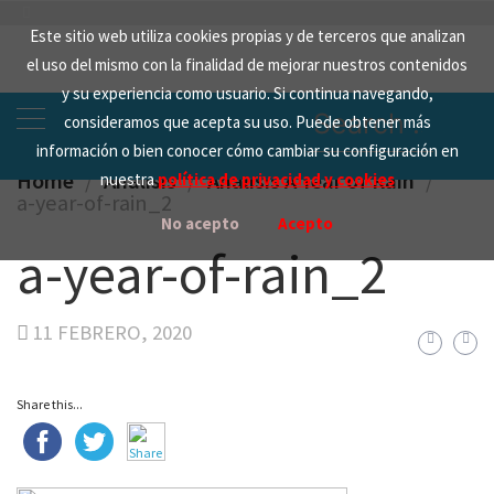
Skip
Este sitio web utiliza cookies propias y de terceros que analizan
to
el uso del mismo con la finalidad de mejorar nuestros contenidos
content
y su experiencia como usuario. Si continua navegando,
Search
consideramos que acepta su uso. Puede obtener más
for:
información o bien conocer cómo cambiar su configuración en
Home
Analisis
Análisis A Year of Rain
nuestra
política de privacidad y cookies
a-year-of-rain_2
No acepto
Acepto
a-year-of-rain_2
11 FEBRERO, 2020
Share this...